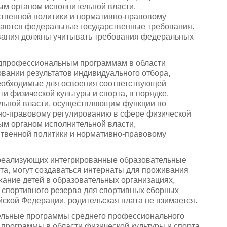
ым органом исполнительной власти,
твенной политики и нормативно-правовому
ваются федеральные государственные требования.
вания должны учитывать требования федеральных
едпрофессиональным программам в области
овании результатов индивидуального отбора,
еобходимые для освоения соответствующей
и физической культуры и спорта, в порядке,
льной власти, осуществляющим функции по
вно-правовому регулированию в сфере физической
ым органом исполнительной власти,
твенной политики и нормативно-правовому
, реализующих интегрированные образовательные
та, могут создаваться интернаты для проживания
жание детей в образовательных организациях,
 спортивного резерва для спортивных сборных
ской Федерации, родительская плата не взимается.
ельные программы среднего профессионального
программы в области физической культуры и спорта,